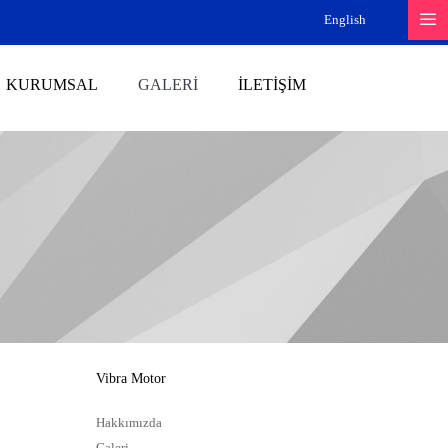
English
KURUMSAL
GALERI
İLETIŞIM
Vibra Motor
Hakkımızda
Galeri