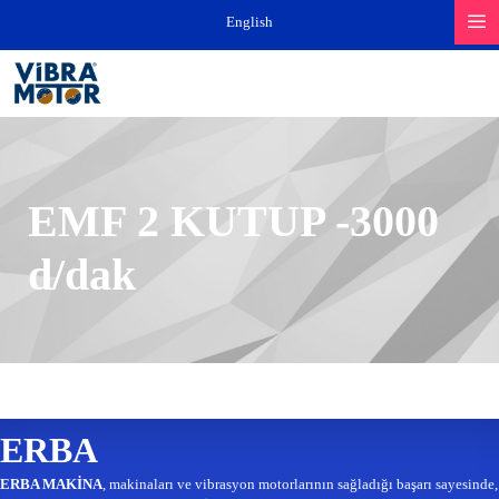
İçeriğe
English
atla
EMF 2 KUTUP -3000
d/dak
ERBA
ERBA MAKİNA
, makinaları ve vibrasyon motorlarının sağladığı başarı sayesinde,