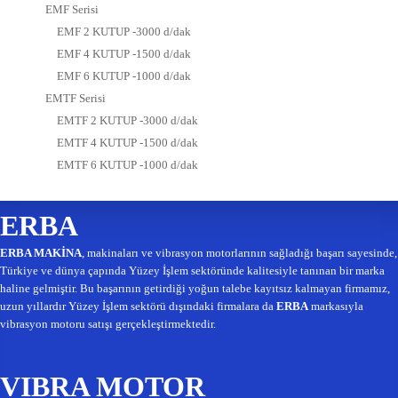
EMF Serisi
EMF 2 KUTUP -3000 d/dak
EMF 4 KUTUP -1500 d/dak
EMF 6 KUTUP -1000 d/dak
EMTF Serisi
EMTF 2 KUTUP -3000 d/dak
EMTF 4 KUTUP -1500 d/dak
EMTF 6 KUTUP -1000 d/dak
ERBA
ERBA MAKİNA
, makinaları ve vibrasyon motorlarının sağladığı başarı sayesinde,
Türkiye ve dünya çapında Yüzey İşlem sektöründe kalitesiyle tanınan bir marka
haline gelmiştir. Bu başarının getirdiği yoğun talebe kayıtsız kalmayan firmamız,
uzun yıllardır Yüzey İşlem sektörü dışındaki firmalara da
ERBA
markasıyla
vibrasyon motoru satışı gerçekleştirmektedir.
VIBRA MOTOR