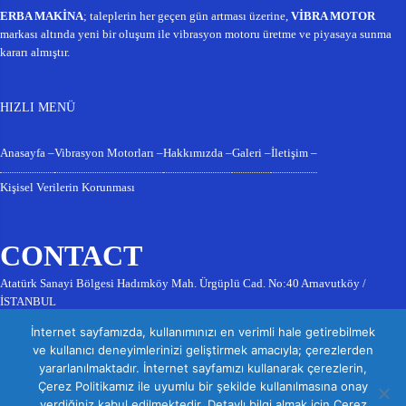
ERBA MAKİNA
; taleplerin her geçen gün artması üzerine,
VİBRA MOTOR
markası altında yeni bir oluşum ile vibrasyon motoru üretme ve piyasaya sunma
kararı almıştır.
HIZLI MENÜ
Anasayfa –
Vibrasyon Motorları –
Hakkımızda –
Galeri –
İletişim –
Kişisel Verilerin Korunması
CONTACT
Atatürk Sanayi Bölgesi Hadımköy Mah. Ürgüplü Cad. No:40 Arnavutköy /
İSTANBUL
0212 771 18 88
İnternet sayfamızda, kullanımınızı en verimli hale getirebilmek
0538 278 51 22
ve kullanıcı deneyimlerinizi geliştirmek amacıyla; çerezlerden
0531 932 60 54
yararlanılmaktadır. İnternet sayfamızı kullanarak çerezlerin,
info@vibramotor.com
Çerez Politikamız ile uyumlu bir şekilde kullanılmasına onay
verdiğiniz kabul edilmektedir. Detaylı bilgi almak için Çerez