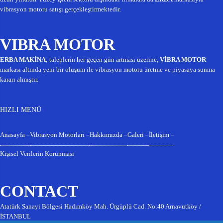
vibrasyon motoru satışı gerçekleştirmektedir.
VIBRA MOTOR
ERBA MAKİNA
; taleplerin her geçen gün artması üzerine,
VİBRA MOTOR
markası altında yeni bir oluşum ile vibrasyon motoru üretme ve piyasaya sunma
kararı almıştır.
HIZLI MENÜ
Anasayfa –
Vibrasyon Motorları –
Hakkımızda –
Galeri –
İletişim –
Kişisel Verilerin Korunması
CONTACT
Atatürk Sanayi Bölgesi Hadımköy Mah. Ürgüplü Cad. No:40 Arnavutköy /
İSTANBUL