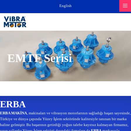
İçeriğe
English
atla
EMTF Serisi
ERBA
ERBA MAKİNA
, makinaları ve vibrasyon motorlarının sağladığı başarı sayesinde,
Türkiye ve dünya çapında Yüzey İşlem sektöründe kalitesiyle tanınan bir marka
haline gelmiştir. Bu başarının getirdiği yoğun talebe kayıtsız kalmayan firmamız,
uzun yıllardır Yüzey İşlem sektörü dışındaki firmalara da
ERBA
markasıyla